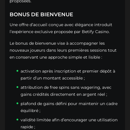
proposées.
BONUS DE BIENVENUE
Une offre d’accueil conçue avec élégance introduit
l’expérience exclusive proposée par Betify Casino.
Le bonus de bienvenue vise à accompagner les
nouveaux joueurs dans leurs premières sessions tout
en conservant une approche simple et lisible :
activation après inscription et premier dépôt à
partir d’un montant accessible ;
attribution de free spins sans wagering, avec
gains crédités directement en argent réel ;
plafond de gains défini pour maintenir un cadre
équilibré ;
validité limitée afin d’encourager une utilisation
rapide ;