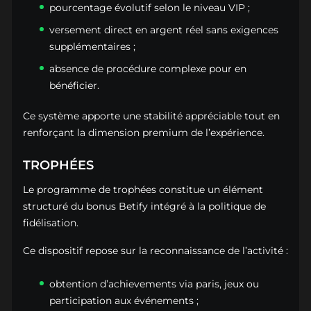
pourcentage évolutif selon le niveau VIP ;
versement direct en argent réel sans exigences
supplémentaires ;
absence de procédure complexe pour en
bénéficier.
Ce système apporte une stabilité appréciable tout en
renforçant la dimension premium de l’expérience.
TROPHÉES
Le programme de trophées constitue un élément
structuré du bonus Betify intégré à la politique de
fidélisation.
Ce dispositif repose sur la reconnaissance de l’activité :
obtention d’achievements via paris, jeux ou
participation aux événements ;