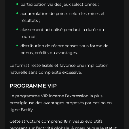
participation via des jeux sélectionnés ;
accumulation de points selon les mises et
résultats ;
classement actualisé pendant la durée du
tournoi ;
distribution de récompenses sous forme de
bonus, crédits ou avantages.
Le format reste lisible et favorise une implication
naturelle sans complexité excessive.
PROGRAMME VIP
Le programme VIP incarne l’expression la plus
prestigieuse des avantages proposés par casino en
ligne Betify.
Cette structure comprend 18 niveaux évolutifs
reposant sur l’activité globale. À mesure que le statut