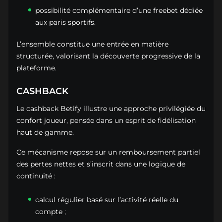
possibilité complémentaire d’une freebet dédiée
aux paris sportifs.
L’ensemble constitue une entrée en matière
structurée, valorisant la découverte progressive de la
plateforme.
CASHBACK
Le cashback Betify illustre une approche privilégiée du
confort joueur, pensée dans un esprit de fidélisation
haut de gamme.
Ce mécanisme repose sur un remboursement partiel
des pertes nettes et s’inscrit dans une logique de
continuité :
calcul régulier basé sur l’activité réelle du
compte ;