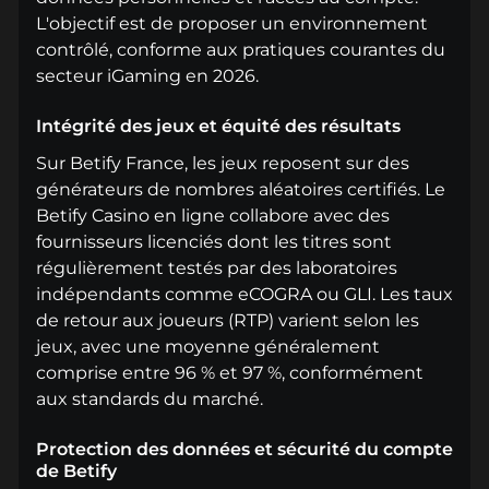
L'objectif est de proposer un environnement
contrôlé, conforme aux pratiques courantes du
secteur iGaming en 2026.
Intégrité des jeux et équité des résultats
Sur Betify France, les jeux reposent sur des
générateurs de nombres aléatoires certifiés. Le
Betify Casino en ligne collabore avec des
fournisseurs licenciés dont les titres sont
régulièrement testés par des laboratoires
indépendants comme eCOGRA ou GLI. Les taux
de retour aux joueurs (RTP) varient selon les
jeux, avec une moyenne généralement
comprise entre 96 % et 97 %, conformément
aux standards du marché.
Protection des données et sécurité du compte
de Betify