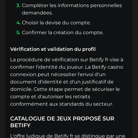
Compléter les informations personnelles
demandées.
Choisir la devise du compte.
Confirmer la création du compte.
Vérification et validation du profil
La procédure de vérification sur Betify fr vise à
confirmer l'identité du joueur. La Betify casino
connexion peut nécessiter l'envoi d'un
document d'identité et d'un justificatif de
domicile. Cette étape permet de sécuriser le
compte et d'autoriser les retraits
conformément aux standards du secteur.
CATALOGUE DE JEUX PROPOSÉ SUR
BETIFY
L'offre ludique de Betify fr se distingue par une