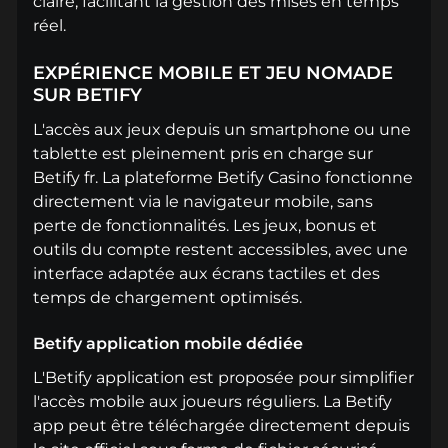
claire, facilitant la gestion des mises en temps
réel.
EXPÉRIENCE MOBILE ET JEU NOMADE
SUR BETIFY
L'accès aux jeux depuis un smartphone ou une
tablette est pleinement pris en charge sur
Betify fr. La plateforme Betify Casino fonctionne
directement via le navigateur mobile, sans
perte de fonctionnalités. Les jeux, bonus et
outils du compte restent accessibles, avec une
interface adaptée aux écrans tactiles et des
temps de chargement optimisés.
Betify application mobile dédiée
L'Betify application est proposée pour simplifier
l'accès mobile aux joueurs réguliers. La Betify
app peut être téléchargée directement depuis