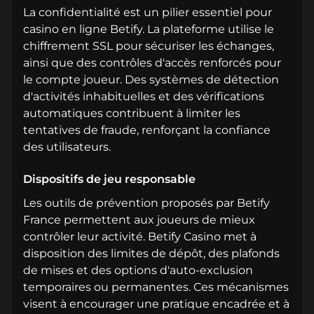
La confidentialité est un pilier essentiel pour
casino en ligne Betify. La plateforme utilise le
chiffrement SSL pour sécuriser les échanges,
ainsi que des contrôles d'accès renforcés pour
le compte joueur. Des systèmes de détection
d'activités inhabituelles et des vérifications
automatiques contribuent à limiter les
tentatives de fraude, renforçant la confiance
des utilisateurs.
Dispositifs de jeu responsable
Les outils de prévention proposés par Betify
France permettent aux joueurs de mieux
contrôler leur activité. Betify Casino met à
disposition des limites de dépôt, des plafonds
de mises et des options d'auto-exclusion
temporaires ou permanentes. Ces mécanismes
visent à encourager une pratique encadrée et à