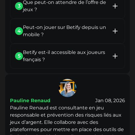
Que peut-on attendre de l’offre de
3
jeux ?
Peut-on jouer sur Betify depuis un
4
mobile ?
Betify est-il accessible aux joueurs
5
français ?
Pauline Renaud
Jan 08, 2026
Pauline Renaud est consultante en jeu
responsable et prévention des risques liés aux
jeux d’argent. Elle collabore avec des
plateformes pour mettre en place des outils de