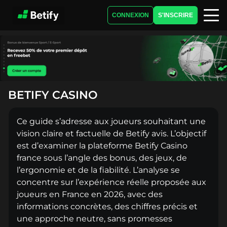
S'INSCRIRE
CONNEXION
BETIFY CASINO
Ce guide s’adresse aux joueurs souhaitant une
vision claire et factuelle de Betify avis. L’objectif
est d’examiner la plateforme Betify Casino
france sous l’angle des bonus, des jeux, de
l’ergonomie et de la fiabilité. L’analyse se
concentre sur l’expérience réelle proposée aux
joueurs en France en 2026, avec des
informations concrètes, des chiffres précis et
une approche neutre, sans promesses