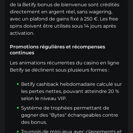
de la Betify bonus de bienvenue sont crédités
directement en argent réel, sans wagering,
avec un plafond de gains fixé à 250 €. Les free
spins doivent être utilisés sous 14 jours après
activation.
Promotions régulières et récompenses
continues
Les animations récurrentes du casino en ligne
Betify se déclinent sous plusieurs formes :
Betify cashback hebdomadaire calculé sur
les pertes nettes, pouvant atteindre 20 %
selon le niveau VIP.
Système de trophées permettant de
gagner des "Bytes" échangeables contre
des bonus.
Tournois de mini-jeux avec classements et