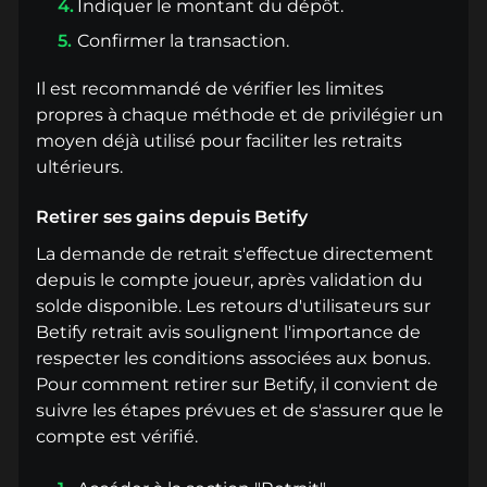
Indiquer le montant du dépôt.
Confirmer la transaction.
Il est recommandé de vérifier les limites
propres à chaque méthode et de privilégier un
moyen déjà utilisé pour faciliter les retraits
ultérieurs.
Retirer ses gains depuis Betify
La demande de retrait s'effectue directement
depuis le compte joueur, après validation du
solde disponible. Les retours d'utilisateurs sur
Betify retrait avis soulignent l'importance de
respecter les conditions associées aux bonus.
Pour comment retirer sur Betify, il convient de
suivre les étapes prévues et de s'assurer que le
compte est vérifié.