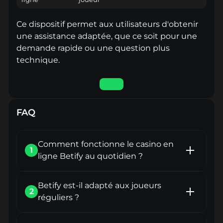
Ce dispositif permet aux utilisateurs d'obtenir
une assistance adaptée, que ce soit pour une
demande rapide ou une question plus
technique.
FAQ
Comment fonctionne le casino en
1
ligne Betify au quotidien ?
Betify est-il adapté aux joueurs
2
réguliers ?