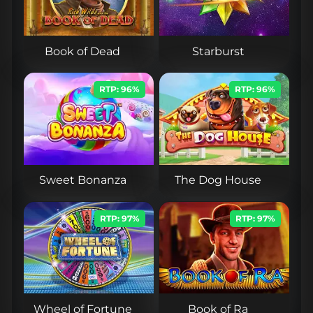
Promotions régulières et récompenses continues
Codes promotionnels et offres spéciales de Betify
Book of Dead
Starburst
Programme VIP et mécanismes de fidélité
RTP: 96%
RTP: 96%
Accès au compte Betify
Création d'un compte joueur sur Betify
Vérification et validation du profil
Catalogue de jeux proposé sur Betify
Sweet Bonanza
The Dog House
Jeux de table classiques et modernes
RTP: 97%
RTP: 97%
Machines à sous et contenus vidéo
Mini-jeux et jackpots progressifs
Expérience immersive du live casino
Wheel of Fortune
Book of Ra